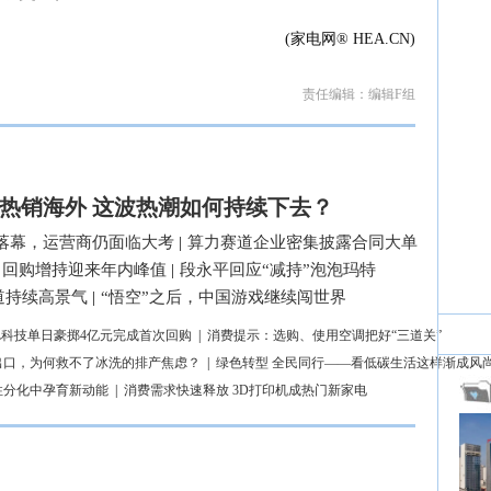
(家电网® HEA.CN)
责任编辑：编辑F组
热销海外 这波热潮如何持续下去？
落幕，运营商仍面临大考
|
算力赛道企业密集披露合同大单
司回购增持迎来年内峰值
|
段永平回应“减持”泡泡玛特
道持续高景气
|
“悟空”之后，中国游戏继续闯世界
L科技单日豪掷4亿元完成首次回购
|
消费提示：选购、使用空调把好“三道关”
出口，为何救不了冰洗的排产焦虑？
|
绿色转型 全民同行——看低碳生活这样渐成风
性分化中孕育新动能
|
消费需求快速释放 3D打印机成热门新家电