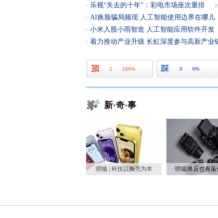
乐视“失去的十年”：彩电市场座次重排
2
AI换脸骗局频现 人工智能使用边界在哪儿
小米入股小雨智造 人工智能应用软件开发
着力推动产业升级 长虹深度参与高新产业
1
100%
0
0%
新·奇·事
唠嗑 | 科技以换壳为本
唠嗑|单反也有落