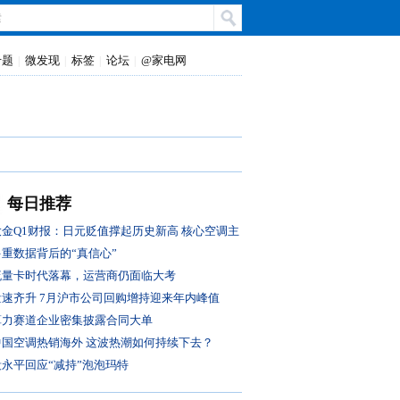
专题
微发现
标签
论坛
@家电网
|
|
|
|
每日推荐
大金Q1财报：日元贬值撑起历史新高 核心空调主
业盈利转弱
多重数据背后的“真信心”
流量卡时代落幕，运营商仍面临大考
量速齐升 7月沪市公司回购增持迎来年内峰值
算力赛道企业密集披露合同大单
中国空调热销海外 这波热潮如何持续下去？
段永平回应“减持”泡泡玛特