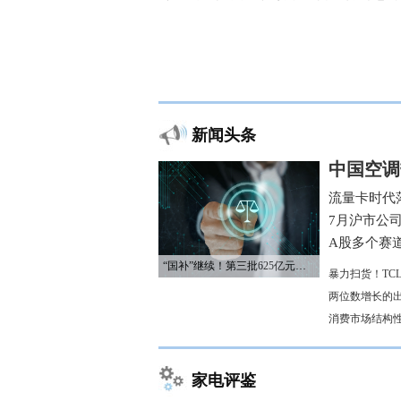
新闻头条
中国空调
流量卡时代
7月沪市公
A股多个赛
“国补”继续！第三批625亿元资金已下达
暴力扫货！TC
两位数增长的
消费市场结构
家电评鉴