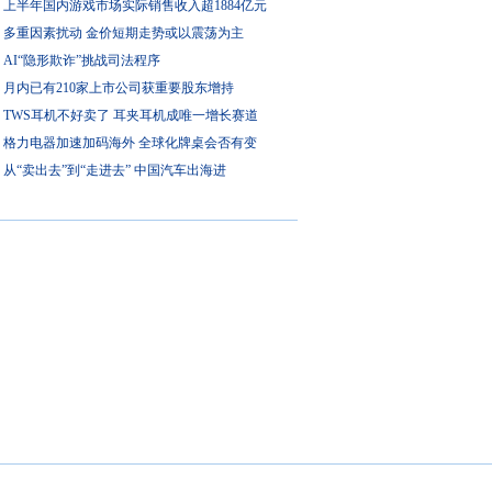
上半年国内游戏市场实际销售收入超1884亿元
多重因素扰动 金价短期走势或以震荡为主
AI“隐形欺诈”挑战司法程序
月内已有210家上市公司获重要股东增持
TWS耳机不好卖了 耳夹耳机成唯一增长赛道
格力电器加速加码海外 全球化牌桌会否有变
从“卖出去”到“走进去” 中国汽车出海进