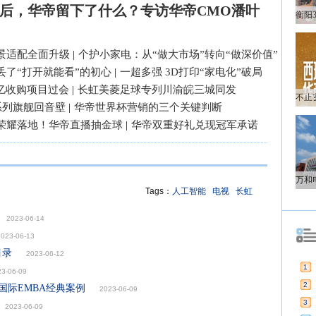
后，华帝留下了什么？专访华帝CMO潘叶
景适配全面升级
|
个护小家电：从“做大市场”转向“做深价值”
丢了“打开就能看”的初心
|
一超多强 3D打印“家电化”破局
3亿收购项目过会
|
长虹美菱足球专列川渝皖三城同发
系列旗舰回音壁
|
华帝世界杯营销的三个关键判断
荣耀落地！华帝直播抽金球
|
华帝双重好礼兑现冠军承诺
Tags：
人工智能
电视
长虹
2023-06-14
2023-06-13
目录
2023-06-12
1
23-06-09
2
g国际EMBA经典案例
2023-06-09
3
2023-06-09