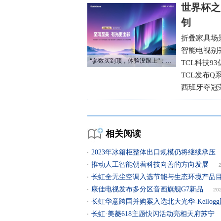
世界杯之
钊
折叠家具场
智能电视别
“参数买到顶，体验没跟上“：长虹追光Q70S给高端电视打了个样
TCL科技9
TCL发布Q
西班牙夺冠
相关阅读
2023年冰箱柜整体出口规模仍将继续承压
推动人工智能朝着科技向善的方向发展
长虹全无尘空调入选节能与生态环境产品
康佳电视发布多分区音画旗舰G7新品
20
长虹华意跨国并购案入选北大光华-Kellog
长虹·美菱618主题快闪活动亮相天府苏宁