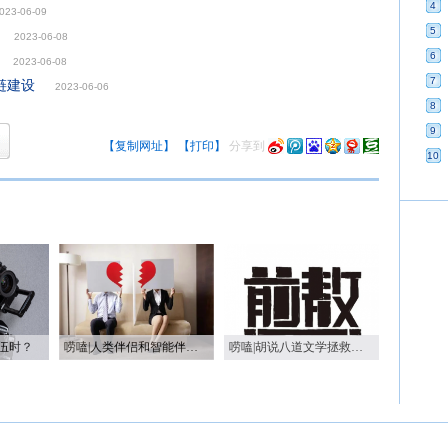
4
023-06-09
5
2023-06-08
6
2023-06-08
7
链建设
2023-06-06
8
9
【复制网址】
【打印】
分享到
10
伍时？
唠嗑|人类伴侣和智能伴侣 哪个更好？
唠嗑|胡说八道文学拯救春节尴尬症