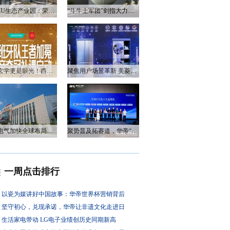
衡阳3U生态产业园：荣电集团的政企合作新答卷
“斗牛士军团”剑指大力神杯，华帝以“一瓷一金”静候荣光
不止玄学更是眼光！西班牙队夺冠，华帝火速官宣启动兑奖福利
聚焦用户场景革新 美菱产品创新打造差异化居家体验
万和电气加快全球布局，海外营收占比升至四成
聚势普及拓赛道，华帝“亮剑”洗碗机峰会，破局存量换新
一周点击排行
以瓷为媒讲好中国故事：华帝世界杯营销背后
坚守初心，兑现承诺，华帝让非遗文化走进日
生活家电带动 LG电子业绩创历史同期新高