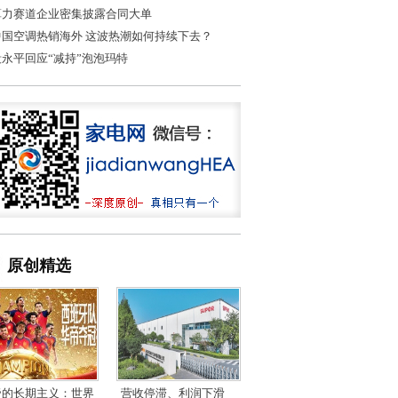
算力赛道企业密集披露合同大单
中国空调热销海外 这波热潮如何持续下去？
段永平回应“减持”泡泡玛特
原创精选
帝的长期主义：世界
营收停滞、利润下滑