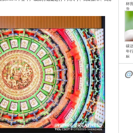
杯
升
碳
年
标