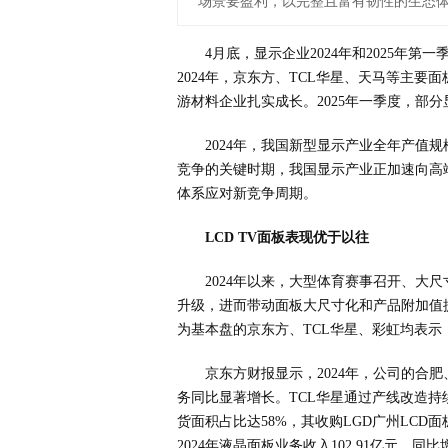
场景要盈利，以完整且富有韧性的生态
4月底，显示企业2024年和2025年
2024年，京东方、TCL华星、天马等主
游材料企业扎实成长。2025年一季度，部
2024年，我国新型显示产业全年产值规
竞争的关键时期，我国显示产业正加速向高
体系应对新竞争周期。
LCD TV面板表现优于以往
2024年以来，大型体育赛事召开、大
升级，进而带动面板大尺寸化和产品附加值提
为基本盘的京东方、TCL华星、彩虹均表示，2
京东方财报显示，2024年，公司的合肥、
务同比显著增长。TCL华星通过产线改造持
货面积占比达58%，其收购LGD广州LC
2024年液晶面板业务收入102.91亿元，