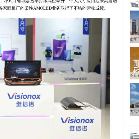
期，小尺寸领域渗透率持续高位攀升，中大尺寸应用迎来高速增
，各家面板厂的柔性AMOLED业务取得了不错的营收成绩。