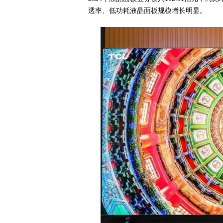
透率、低功耗液晶面板规模增长明显。