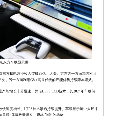
京东方车载显示屏
台京东方精电营业收入突破百亿元大关。京东方一方面加强Mini
开发，另一方面利用G8.x高世代线的产能优势持续降本增效。
产能增长十分迅速，凭借LTPS LCD技术，其2024年车载前
快速度增长、LTPS技术渗透持续提升、车载显示屏中大尺寸
续呈现“屏幕数量增长、规格升级”的趋势。