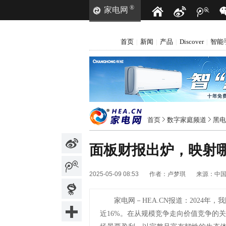
®
家电网
首页
新闻
产品
Discover
智能
|
|
|
|
首页
数字家庭频道
黑电
面板财报出炉，映射
2025-05-09 08:53
作者：
卢梦琪
来源：
中
家电网－HEA.CN报道：
2024年
近16%。在从规模竞争走向价值竞争的