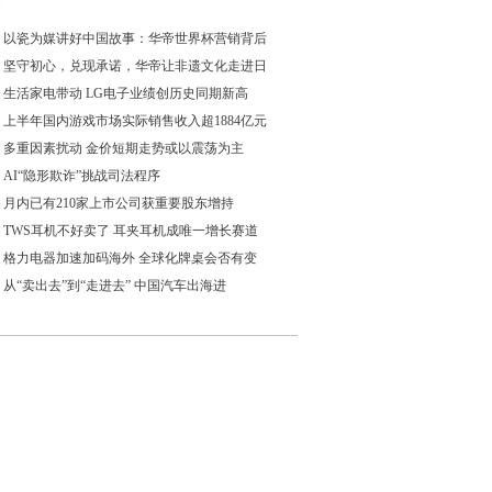
以瓷为媒讲好中国故事：华帝世界杯营销背后
坚守初心，兑现承诺，华帝让非遗文化走进日
生活家电带动 LG电子业绩创历史同期新高
上半年国内游戏市场实际销售收入超1884亿元
多重因素扰动 金价短期走势或以震荡为主
AI“隐形欺诈”挑战司法程序
月内已有210家上市公司获重要股东增持
TWS耳机不好卖了 耳夹耳机成唯一增长赛道
格力电器加速加码海外 全球化牌桌会否有变
从“卖出去”到“走进去” 中国汽车出海进