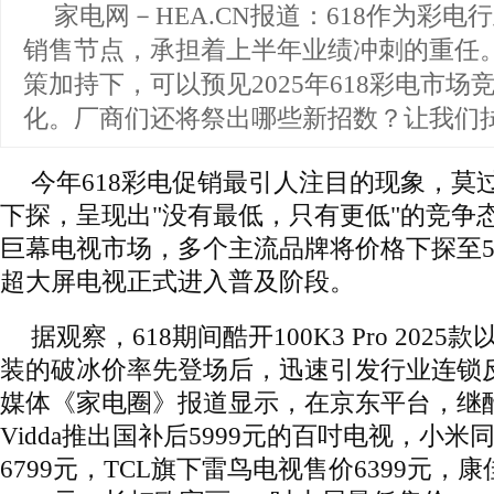
家电网－HEA.CN报道：
618作为彩电
销售节点，承担着上半年业绩冲刺的重任。
策加持下，可以预见2025年618彩电市场
化。厂商们还将祭出哪些新招数？让我们
今年618彩电促销最引人注目的现象，莫
下探，呈现出"没有最低，只有更低"的竞争
巨幕电视市场，多个主流品牌将价格下探至5
超大屏电视正式进入普及阶段。
据观察，618期间酷开100K3 Pro 2025
装的破冰价率先登场后，迅速引发行业连锁
媒体《家电圈》报道显示，在京东平台，继
Vidda推出国补后5999元的百吋电视，小
6799元，TCL旗下雷鸟电视售价6399元