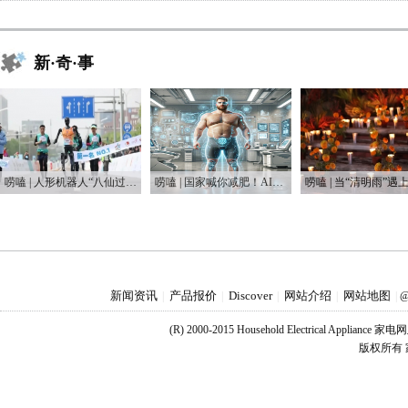
新·奇·事
唠嗑 | 人形机器人“八仙过海”，这届“半马”有点癫
唠嗑 | 国家喊你减肥！AI教练真能让你躺瘦？
新闻资讯
产品报价
Discover
网站介绍
网站地图
|
|
|
|
|
@
(R) 2000-2015 Household Electrical Applianc
版权所有