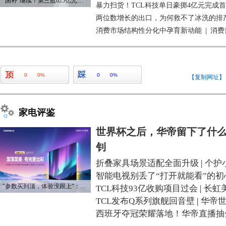
“国补”继续！第三批625亿元资金已下达
暴力扫货！TCL科技单日豪掷4亿元完成
两位数增长的出口，为何救不了冰洗的排
消费市场结构性分化中孕育新动能
|
消费
0
0%
0
0%
【复制网址】
家电评鉴
世界杯之后，华帝留下了什么
钊
折叠家具场景适配全面升级
|
个护
智能电视别丢了“打开就能看”的初
“参数买到顶，体验没跟上“：长虹追光Q70S给高端电视打了个样
TCL科技93亿收购项目过会
|
长虹
TCL发布Q系列旗舰回音壁
|
华帝
西班牙夺冠荣耀落地！华帝直播抽