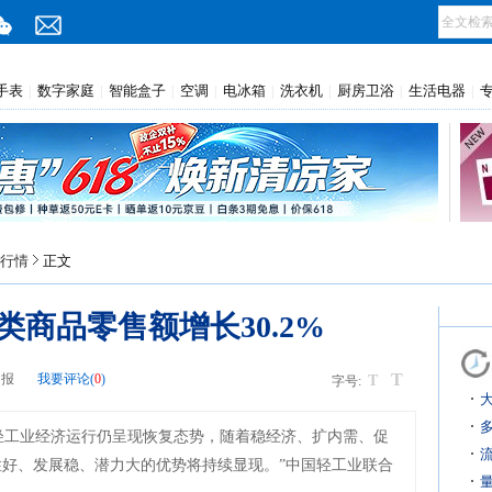
手表
数字家庭
智能盒子
空调
电冰箱
洗衣机
厨房卫浴
生活电器
|
|
|
|
|
|
|
|
行情
正文
类商品零售额增长30.2%
T
日报
我要评论(
0
)
T
字号:
轻工业经济运行仍呈现恢复态势，随着稳经济、扩内需、促
好、发展稳、潜力大的优势将持续显现。”中国轻工业联合