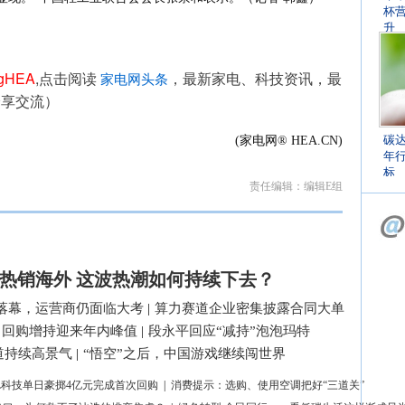
杯
升
ngHEA
,点击阅读 
，最新家电、科技资讯，最
家电网头条
分享交流）
碳
(家电网® HEA.CN)
年
标
责任编辑：编辑E组
热销海外 这波热潮如何持续下去？
落幕，运营商仍面临大考
|
算力赛道企业密集披露合同大单
司回购增持迎来年内峰值
|
段永平回应“减持”泡泡玛特
道持续高景气
|
“悟空”之后，中国游戏继续闯世界
L科技单日豪掷4亿元完成首次回购
|
消费提示：选购、使用空调把好“三道关”