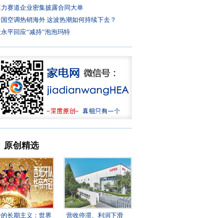
算力赛道企业密集披露合同大单
中国空调热销海外 这波热潮如何持续下去？
段永平回应“减持”泡泡玛特
原创精选
帝的长期主义：世界
营收停滞、利润下滑