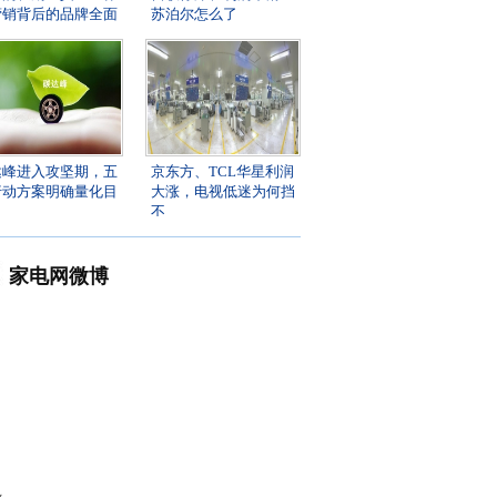
营销背后的品牌全面
苏泊尔怎么了
达峰进入攻坚期，五
京东方、TCL华星利润
行动方案明确量化目
大涨，电视低迷为何挡
不
家电网微博