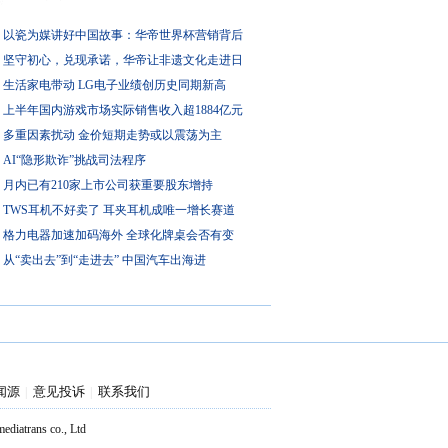
以瓷为媒讲好中国故事：华帝世界杯营销背后
坚守初心，兑现承诺，华帝让非遗文化走进日
生活家电带动 LG电子业绩创历史同期新高
上半年国内游戏市场实际销售收入超1884亿元
多重因素扰动 金价短期走势或以震荡为主
AI“隐形欺诈”挑战司法程序
月内已有210家上市公司获重要股东增持
TWS耳机不好卖了 耳夹耳机成唯一增长赛道
格力电器加速加码海外 全球化牌桌会否有变
从“卖出去”到“走进去” 中国汽车出海进
闻源
意见投诉
联系我们
|
|
atrans co., Ltd