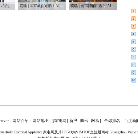
唠嗑 | 人形机器人“八仙过海”，这届“半马”有点癫
唠嗑 | 国家喊你减肥！AI教练真能让你躺瘦？
唠嗑 | 当“清明雨”遇上“AI风” 科技如何重塑我们生活？
1
2
3
4
5
6
7
8
9
10
cover
网站介绍
网站地图
新浪
腾讯
网易
全球排名
百度新
|
|
|
@家电网 [
]
|
|
Household Electrical Appliance 家电网及其LOGO为VIMTOP之注册商标 Guangzhou Value medi