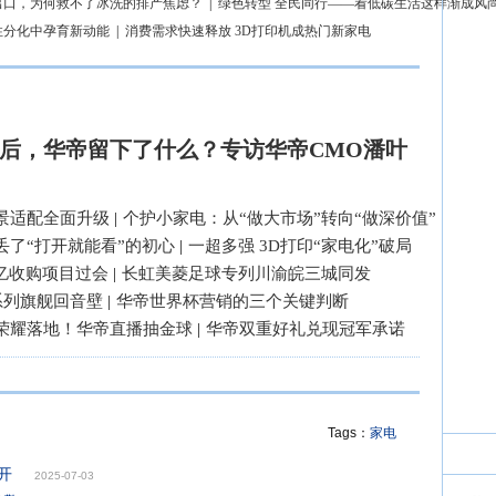
出口，为何救不了冰洗的排产焦虑？
|
绿色转型 全民同行——看低碳生活这样渐成风
性分化中孕育新动能
|
消费需求快速释放 3D打印机成热门新家电
后，华帝留下了什么？专访华帝CMO潘叶
景适配全面升级
|
个护小家电：从“做大市场”转向“做深价值”
丢了“打开就能看”的初心
|
一超多强 3D打印“家电化”破局
3亿收购项目过会
|
长虹美菱足球专列川渝皖三城同发
系列旗舰回音壁
|
华帝世界杯营销的三个关键判断
荣耀落地！华帝直播抽金球
|
华帝双重好礼兑现冠军承诺
Tags：
家电
开
2025-07-03