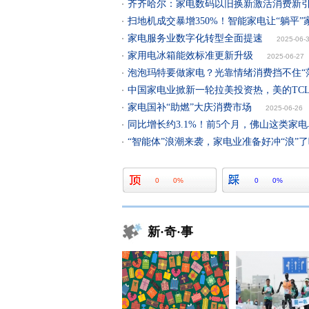
齐齐哈尔：家电数码以旧换新激活消费新
扫地机成交暴增350%！智能家电让“躺平”
家电服务业数字化转型全面提速
2025-06-
家用电冰箱能效标准更新升级
2025-06-27
泡泡玛特要做家电？光靠情绪消费挡不住“
中国家电业掀新一轮拉美投资热，美的TC
家电国补“助燃”大庆消费市场
2025-06-26
同比增长约3.1%！前5个月，佛山这类家电
“智能体”浪潮来袭，家电业准备好冲“浪”
0
0%
0
0%
新·奇·事