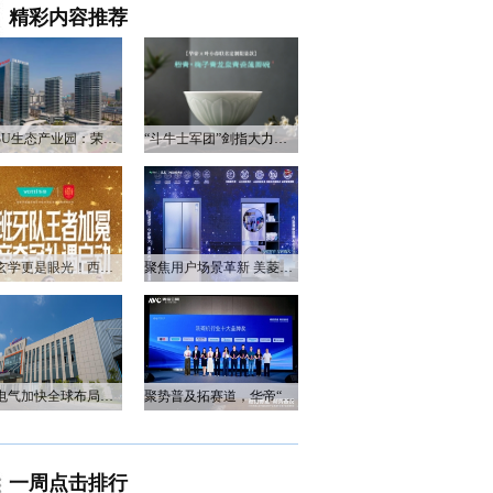
精彩内容推荐
衡阳3U生态产业园：荣电集团的政企合作新答卷
“斗牛士军团”剑指大力神杯，华帝以“一瓷一金”静候荣光
不止玄学更是眼光！西班牙队夺冠，华帝火速官宣启动兑奖福利
聚焦用户场景革新 美菱产品创新打造差异化居家体验
万和电气加快全球布局，海外营收占比升至四成
聚势普及拓赛道，华帝“亮剑”洗碗机峰会，破局存量换新
一周点击排行