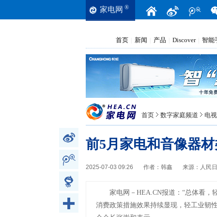
®
家电网
首页
新闻
产品
Discover
智能
|
|
|
|
首页
数字家庭频道
电视
前5月家电和音像器材
2025-07-03 09:26
作者：
韩鑫
来源：
人民
家电网－HEA.CN报道：
“总体看，
消费政策措施效果持续显现，轻工业韧性