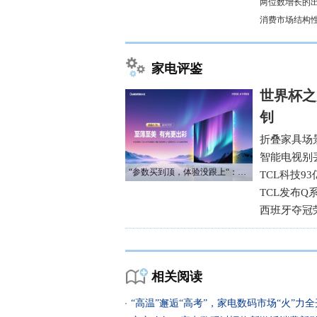
两位数增长的
消费市场结构
家电评鉴
世界杯之
钊
折叠家具场
智能电视别
“参数买到顶，体验没跟上“：长虹追光Q70S给高端电视打了个样
TCL科技9
TCL发布Q
西班牙夺冠
相关阅读
“高温”邂逅“高考”，家电数码市场“火”力全