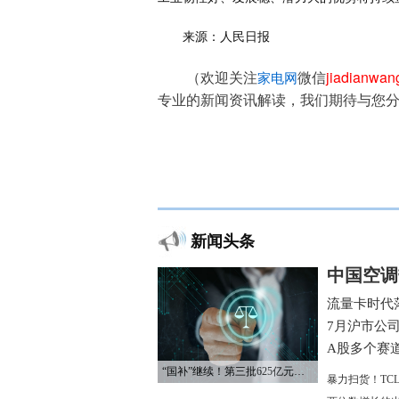
来源：人民日报
（欢迎关注
微信
jiadianwa
家电网
专业的新闻资讯解读，我们期待与您
新闻头条
中国空调
流量卡时代
7月沪市公
A股多个赛
“国补”继续！第三批625亿元资金已下达
暴力扫货！TC