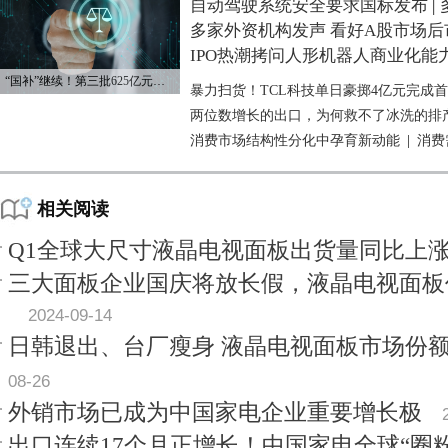
自动驾驶系统安全要求国标发布
|
多家外资机构发声 看好A股市场后
IPO热潮拷问人形机器人商业化能
“国补”继续！第三批625亿元资金已下达
暴力扫货！TCL科技单日豪掷4亿元完成
两位数增长的出口，为何救不了冰洗的排
消费市场结构性分化中孕育新动能
|
消费
相关阅读
Q1全球大尺寸液晶电视面板出货量同比上涨1
三大面板企业国庆将放长假，液晶电视面板
2024-09-14
日韩退出、台厂瘦身 液晶电视面板市场份
08-26
外销市场已成为中国家电企业重要增长极
出口连续17个月正增长！中国家电全球“圈粉