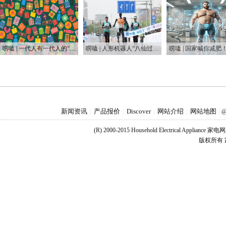
唠嗑 | 一代人有一代人的“鸡蛋”要领
唠嗑 | 人形机器人“八仙过海”，这届“半马”有点癫
新闻资讯
产品报价
Discover
网站介绍
网站地图
|
|
|
|
|
@
(R) 2000-2015 Household Electrical Applianc
版权所有