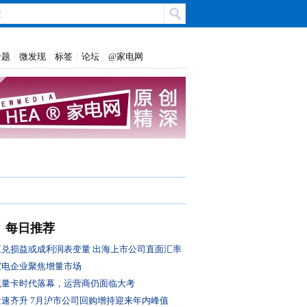
专题
微发现
标签
论坛
@家电网
|
|
|
|
每日推荐
汇兑损益或成利润表变量 出海上市公司直面汇率
风控大考
家电企业聚焦增量市场
流量卡时代落幕，运营商仍面临大考
量速齐升 7月沪市公司回购增持迎来年内峰值