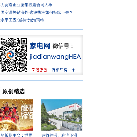
算力赛道企业密集披露合同大单
中国空调热销海外 这波热潮如何持续下去？
段永平回应“减持”泡泡玛特
原创精选
帝的长期主义：世界
营收停滞、利润下滑