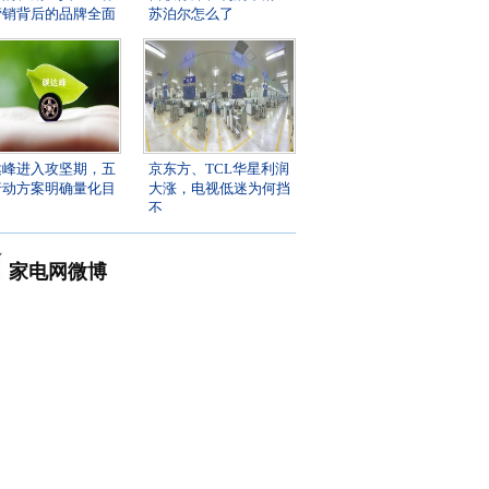
营销背后的品牌全面
苏泊尔怎么了
达峰进入攻坚期，五
京东方、TCL华星利润
行动方案明确量化目
大涨，电视低迷为何挡
不
尚
家电网微博