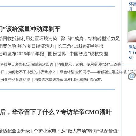
杯
升
们”该给流量冲动踩刹车
治回收拆解利用处置环境污染
|
聚“绿”成势，结构转型活力足
消费体验 释放夏日经济活力
|
长三角41城经济半年报
碳
年
司发布2026年半年报
|
圈粉世界 “中国智造”硬核突围
标
L科技单日豪掷4亿元完成首次回购
|
消费提示：选购、使用空调把好“三道关”
出口，为何救不了冰洗的排产焦虑？
|
绿色转型 全民同行——看低碳生活这样渐成风
性分化中孕育新动能
|
消费需求快速释放 3D打印机成热门新家电
后，华帝留下了什么？专访华帝CMO潘叶
景适配全面升级
|
个护小家电：从“做大市场”转向“做深价值”