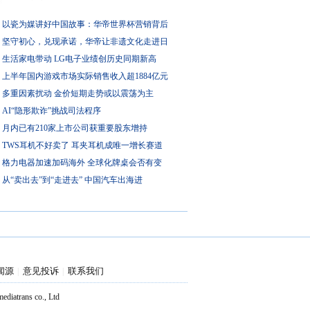
以瓷为媒讲好中国故事：华帝世界杯营销背后
坚守初心，兑现承诺，华帝让非遗文化走进日
生活家电带动 LG电子业绩创历史同期新高
上半年国内游戏市场实际销售收入超1884亿元
多重因素扰动 金价短期走势或以震荡为主
AI“隐形欺诈”挑战司法程序
月内已有210家上市公司获重要股东增持
TWS耳机不好卖了 耳夹耳机成唯一增长赛道
格力电器加速加码海外 全球化牌桌会否有变
从“卖出去”到“走进去” 中国汽车出海进
闻源
意见投诉
联系我们
|
|
atrans co., Ltd