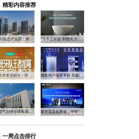
精彩内容推荐
衡阳3U生态产业园：荣电集团的政企合作新答卷
“斗牛士军团”剑指大力神杯，华帝以“一瓷一金”静候荣光
不止玄学更是眼光！西班牙队夺冠，华帝火速官宣启动兑奖福利
聚焦用户场景革新 美菱产品创新打造差异化居家体验
万和电气加快全球布局，海外营收占比升至四成
聚势普及拓赛道，华帝“亮剑”洗碗机峰会，破局存量换新
一周点击排行