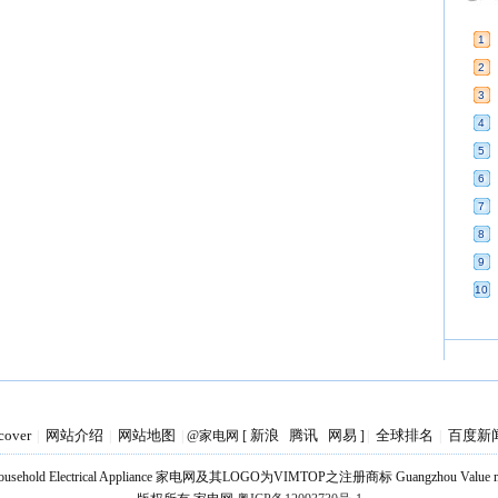
1
2
3
4
5
6
7
8
9
10
cover
网站介绍
网站地图
新浪
腾讯
网易
全球排名
百度新
|
|
|
@家电网 [
]
|
|
Household Electrical Appliance 家电网及其LOGO为VIMTOP之注册商标 Guangzhou Value medi