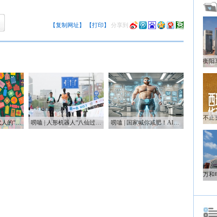
【复制网址】
【打印】
分享到
唠嗑 | 一代人有一代人的“鸡蛋”要领
唠嗑 | 人形机器人“八仙过海”，这届“半马”有点癫
唠嗑 | 国家喊你减肥！AI教练真能让你躺瘦？