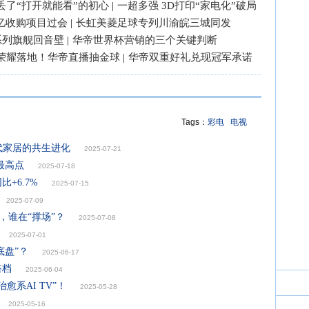
丢了“打开就能看”的初心
|
一超多强 3D打印“家电化”破局
3亿收购项目过会
|
长虹美菱足球专列川渝皖三城同发
系列旗舰回音壁
|
华帝世界杯营销的三个关键判断
荣耀落地！华帝直播抽金球
|
华帝双重好礼兑现冠军承诺
Tags：
彩电
电视
代家居的共生进化‌
2025-07-21
最高点
2025-07-18
比+6.7%
2025-07-15
2025-07-09
盘，谁在“撑场”？
2025-07-08
2025-07-01
底盘”？
2025-06-17
搭档
2025-06-04
愈系AI TV”！
2025-05-28
2025-05-16