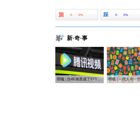
0
0%
0
0%
新·奇·事
唠嗑 | 当4K画质成了SVIP专属，盗版网站笑开了花