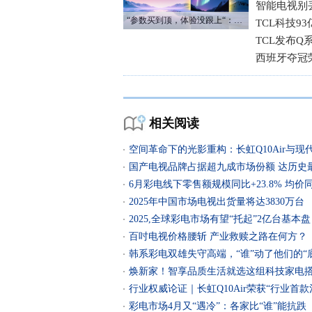
智能电视别
“参数买到顶，体验没跟上“：长虹追光Q70S给高端电视打了个样
TCL科技9
TCL发布Q
西班牙夺冠
相关阅读
空间革命下的光影重构：长虹Q10Air与现
国产电视品牌占据超九成市场份额 达历史
6月彩电线下零售额规模同比+23.8% 均价同
2025年中国市场电视出货量将达3830万台
2025,全球彩电市场有望“托起”2亿台基本
百吋电视价格腰斩 产业救赎之路在何方？
韩系彩电双雄失守高端，“谁”动了他们的“
焕新家！智享品质生活就选这组科技家电
行业权威论证｜长虹Q10Air荣获“行业首款治
彩电市场4月又“遇冷”：各家比“谁”能抗跌