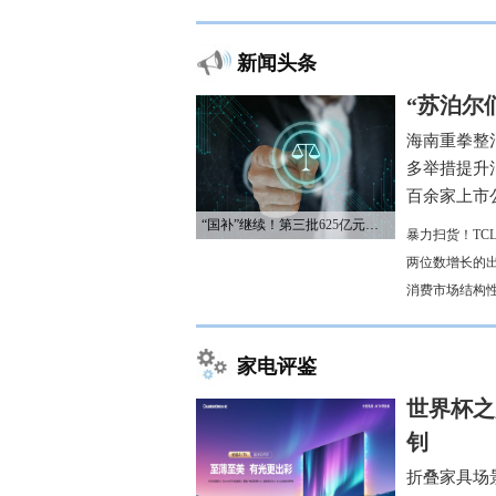
新闻头条
“苏泊尔
海南重拳整
多举措提升
百余家上市公
“国补”继续！第三批625亿元资金已下达
暴力扫货！TC
两位数增长的
消费市场结构
家电评鉴
世界杯之
钊
折叠家具场