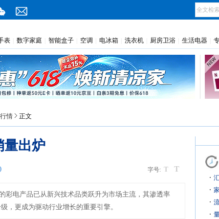
手表
数字家庭
智能盒子
空调
电冰箱
洗衣机
厨房卫浴
生活电器
|
|
|
|
|
|
|
|
行情
正文
销量出炉
T
)
T
字号:
的彩电产品已从新兴技术品类跃升为市场主流，其渗透率
升级，更成为驱动行业增长的重要引擎。