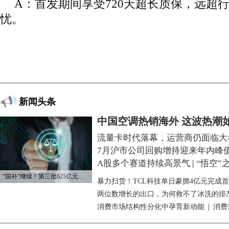
A：首发期间享受720天超长质保，远超
忧。
新闻头条
中国空调热销海外 这波热潮
流量卡时代落幕，运营商仍面临大
7月沪市公司回购增持迎来年内峰
A股多个赛道持续高景气
|
“悟空”
“国补”继续！第三批625亿元资金已下达
暴力扫货！TCL科技单日豪掷4亿元完成
两位数增长的出口，为何救不了冰洗的排
消费市场结构性分化中孕育新动能
|
消费