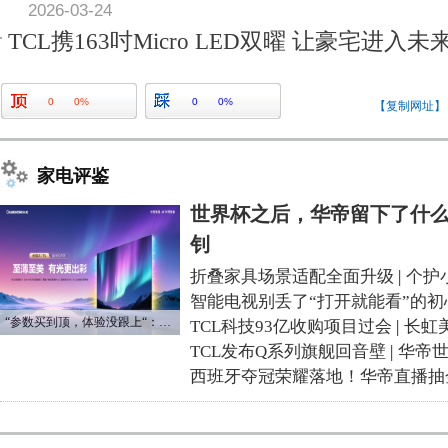
2026-03-24
TCL携163吋Micro LED双曜 让豪宅进入
0
0%
0
0%
【复制网址】
家电评鉴
世界杯之后，华帝留下了什么
钊
折叠家具场景适配全面升级
|
个护
智能电视别丢了“打开就能看”的初
“参数买到顶，体验没跟上“：长虹追光Q70S给高端电视打了个样
TCL科技93亿收购项目过会
|
长虹
TCL发布Q系列旗舰回音壁
|
华帝
西班牙夺冠荣耀落地！华帝直播抽