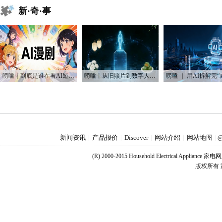
新·奇·事
唠嗑｜到底是谁在看AI短剧？！
唠嗑丨从旧照片到数字人：AI如何“复活”我们的思念
新闻资讯
产品报价
Discover
网站介绍
网站地图
|
|
|
|
|
@
(R) 2000-2015 Household Electrical Applianc
版权所有