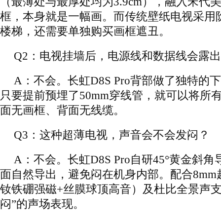
（最薄处与最厚处均为3.9cm），融入宋代
框，本身就是一幅画。而传统壁纸电视采用
楼梯，还需要单独购买画框遮丑。
Q2：电视挂墙后，电源线和数据线会露
A：不会。长虹D8S Pro背部做了独特
只要提前预埋了50mm穿线管，就可以将所
面无画框、背面无线缆。
Q3：这种超薄电视，声音会不会发闷？
A：不会。长虹D8S Pro自研45°黄金
面自然导出，避免闷在机身内部。配合8mm
钕铁硼强磁+丝膜球顶高音）及杜比全景声支
闷”的声场表现。