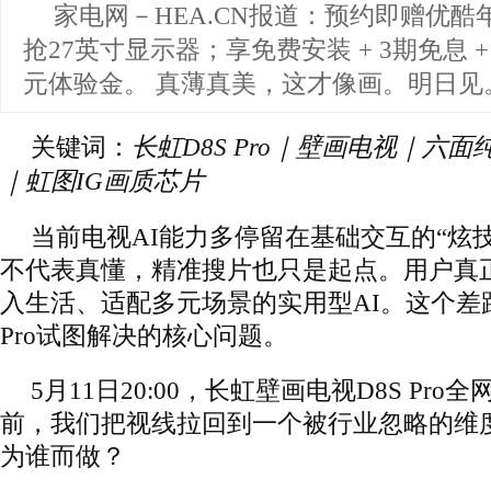
家电网－HEA.CN报道：
预约即赠优酷
抢27英寸显示器；享免费安装 + 3期免息 + 7
元体验金。 真薄真美，这才像画。明日见
关键词：
长虹D8S Pro｜壁画电视｜六面
｜虹图IG画质芯片
当前电视AI能力多停留在基础交互的“炫
不代表真懂，精准搜片也只是起点。用户真
入生活、适配多元场景的实用型AI。这个差
Pro试图解决的核心问题。
5月11日20:00，长虹壁画电视D8S Pro
前，我们把视线拉回到一个被行业忽略的维度
为谁而做？