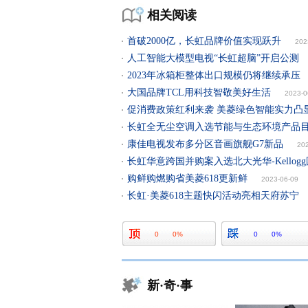
相关阅读
首破2000亿，长虹品牌价值实现跃升
202
人工智能大模型电视“长虹超脑”开启公测
2023年冰箱柜整体出口规模仍将继续承压
大国品牌TCL用科技智敬美好生活
2023-0
促消费政策红利来袭 美菱绿色智能实力凸
长虹全无尘空调入选节能与生态环境产品
康佳电视发布多分区音画旗舰G7新品
20
长虹华意跨国并购案入选北大光华-Kellog
购鲜购燃购省美菱618更新鲜
2023-06-09
长虹·美菱618主题快闪活动亮相天府苏宁
0
0%
0
0%
新·奇·事