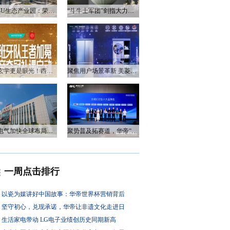
衡阳3U生态产业园：荣电集团的政企合作新答卷
“斗牛士军团”剑指大力神杯，华帝以“一瓷一金”静候荣光
不止玄学更是眼光！西班牙队夺冠，华帝火速官宣启动兑奖福利
聚焦用户场景革新 美菱产品创新打造差异化居家体验
万和电气加快全球布局，海外营收占比升至四成
聚势普及拓赛道，华帝“亮剑”洗碗机峰会，破局存量换新
一周点击排行
以瓷为媒讲好中国故事：华帝世界杯营销背后
坚守初心，兑现承诺，华帝让非遗文化走进日
生活家电带动 LG电子业绩创历史同期新高