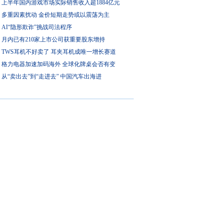
上半年国内游戏市场实际销售收入超1884亿元
多重因素扰动 金价短期走势或以震荡为主
AI“隐形欺诈”挑战司法程序
月内已有210家上市公司获重要股东增持
TWS耳机不好卖了 耳夹耳机成唯一增长赛道
格力电器加速加码海外 全球化牌桌会否有变
从“卖出去”到“走进去” 中国汽车出海进