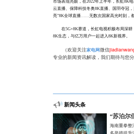
市场表现亮眼，在2022年上半年，长虹8K电
云直播、保障科技冬奥8K直播、国羽夺冠，
亮”8K全球直播……无数次国家高光时刻，
在5G+8K赛道，长虹电视积极布局深
8K生态，与亿万用户一起进入8K新视界。
（欢迎关注
微信
jiadianwa
家电网
专业的新闻资讯解读，我们期待与您
新闻头条
“苏泊尔
海南重拳整
多举措提升