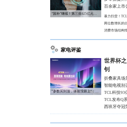
百余家上市公
“国补”继续！第三批625亿元资金已下达
暴力扫货！TC
两位数增长的
消费市场结构
家电评鉴
世界杯之
钊
折叠家具场
智能电视别
“参数买到顶，体验没跟上“：长虹追光Q70S给高端电视打了个样
TCL科技9
TCL发布Q
西班牙夺冠