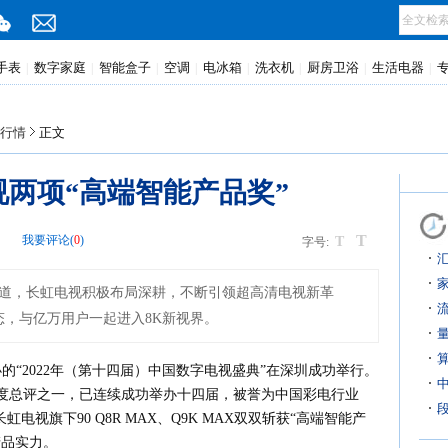
手表
数字家庭
智能盒子
空调
电冰箱
洗衣机
厨房卫浴
生活电器
|
|
|
|
|
|
|
|
行情
正文
两项“高端智能产品奖”
T
网
我要评论(
0
)
T
字号:
K赛道，长虹电视积极布局深耕，不断引领超高清电视新革
态，与亿万用户一起进入8K新视界。
的“2022年（第十四届）中国数字电视盛典”在深圳成功举行。
度总评之一，已连续成功举办十四届，被誉为中国彩电行业
电视旗下90 Q8R MAX、Q9K MAX双双斩获“高端智能产
产品实力。