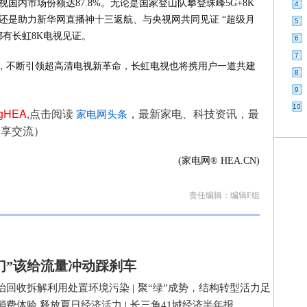
视国内市场份额达87.8%。无论是国家登山队攀登珠峰5G+8K
4
还是助力新华网直播神十三返航、与央视网共同见证 “超级月
5
都有长虹8K电视见证。
6
7
耕，不断引领超高清电视新革命，长虹电视也将携用户一道共建
8
9
10
ngHEA
,点击阅读 
，最新家电、科技资讯，最
家电网头条
分享交流）
(家电网® HEA.CN)
责任编辑：编辑F组
们”该给流量冲动踩刹车
治回收拆解利用处置环境污染
|
聚“绿”成势，结构转型活力足
消费体验 释放夏日经济活力
|
长三角41城经济半年报