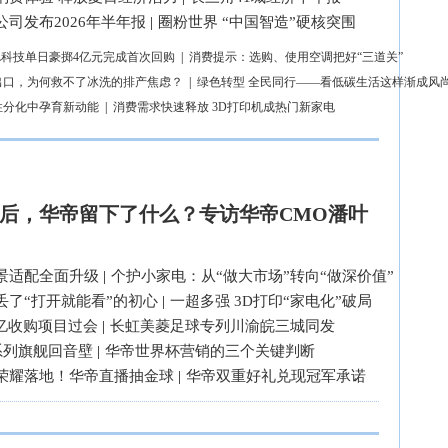
司发布2026年半年报
|
圈粉世界 “中国智造”硬核突围
L科技单日豪掷4亿元完成首次回购
|
消费提示：选购、使用空调把好“三道关”
出口，为何救不了冰洗的排产焦虑？
|
绿色转型 全民同行——看低碳生活这样渐成风
性分化中孕育新动能
|
消费需求快速释放 3D打印机成热门新家电
后，华帝留下了什么？专访华帝CMO潘叶
景适配全面升级
|
个护小家电：从“做大市场”转向“做深价值”
丢了“打开就能看”的初心
|
一超多强 3D打印“家电化”破局
3亿收购项目过会
|
长虹美菱足球专列川渝皖三城同发
系列旗舰回音壁
|
华帝世界杯营销的三个关键判断
荣耀落地！华帝直播抽金球
|
华帝双重好礼兑现冠军承诺