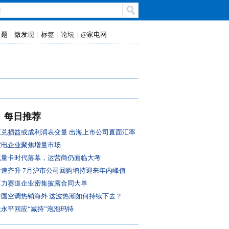
专题
微发现
标签
论坛
@家电网
|
|
|
|
每日推荐
汇兑损益或成利润表变量 出海上市公司直面汇率
风控大考
家电企业聚焦增量市场
流量卡时代落幕，运营商仍面临大考
量速齐升 7月沪市公司回购增持迎来年内峰值
算力赛道企业密集披露合同大单
中国空调热销海外 这波热潮如何持续下去？
段永平回应“减持”泡泡玛特