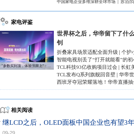
中国家电企业多维深耕全球市场
|
苏泊尔
家电评鉴
世界杯之后，华帝留下了什么
钊
折叠家具场景适配全面升级
|
个护
智能电视别丢了“打开就能看”的初
“参数买到顶，体验没跟上“：长虹追光Q70S给高端电视打了个样
TCL科技93亿收购项目过会
|
长虹
TCL发布Q系列旗舰回音壁
|
华帝
西班牙夺冠荣耀落地！华帝直播抽
相关阅读
继LCD之后，OLED面板中国企业也有望3
09-29