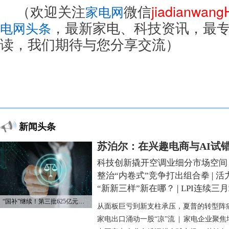
（欢迎关注
微信
jiadianwan
家电网
，最新家电、科技资讯，最
电网头条
读，我们期待与您分享交流）
新闻头条
苏泊尔：在兴趣电商与AI试
科技创新撬开空调业细分市场空间
整治“内卷式”竞争打出组合拳
|
活
“新新三样”新在哪？
|
LPI连续三
“国补”继续！第三批625亿元资金已下达
从面板巨亏到新支柱承压，夏普的转型阵
家电出口涌动一股“凉”流
|
家电企业聚焦