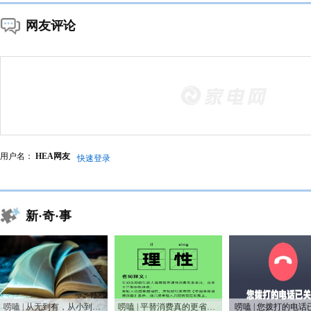
网友评论
用户名：
HEA网友
快速登录
新·奇·事
唠嗑 | 从无到有，从小到大，75年家电之变
唠嗑 | 平替消费真的更省钱吗？
唠嗑 | 您拨打的电话