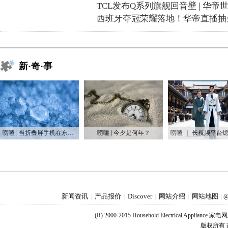
TCL发布Q系列旗舰回音壁
|
华帝
西班牙夺冠荣耀落地！华帝直播抽
新·奇·事
唠嗑 | 当折叠屏手机在东北“爆冷”
唠嗑 | 今夕是何年？
新闻资讯
产品报价
Discover
网站介绍
网站地图
|
|
|
|
|
@
(R) 2000-2015 Household Electrical Applianc
版权所有