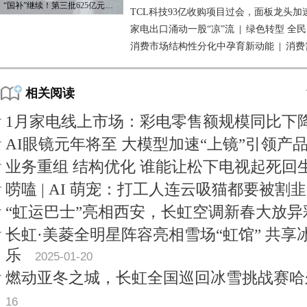
“国补”继续！第三批625亿元资金已下达
TCL科技93亿收购项目过会，面板龙头加
家电出口涌动一股“凉”流
|
绿色转型 全
消费市场结构性分化中孕育新动能
|
消费
相关阅读
1月家电线上市场：彩电零售额规模同比下降6
AI眼镜元年将至 大模型加速“上镜”引领产
业务重组 结构优化 谁能让松下电视起死回
唠嗑 | AI 萌宠：打工人连云吸猫都要被割
“虹运巴士”亮相西安，长虹空调新春大放异
长虹·美菱全明星阵容亮相雪场“虹馆” 共
乐
2025-01-20
燃动亚冬之城，长虹全国巡回冰雪挑战赛哈
16