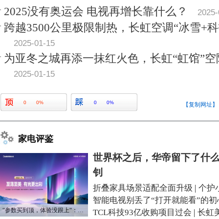
2025没有奥运会 电视再增长靠什么？
2025-
跨越3500公里极限制热，长虹空调“冰雪+
2025-01-15
为亚冬之城再添一抹红火色，长虹“虹馆”
2025-01-15
0
0%
0
0%
【复制网址】
家电评鉴
世界杯之后，华帝留下了什么
钊
折叠家具场景适配全面升级
|
个护
智能电视别丢了“打开就能看”的初
“参数买到顶，体验没跟上“：长虹追光Q70S给高端电视打了个样
TCL科技93亿收购项目过会
|
长虹