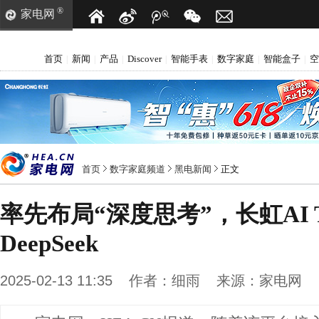
®
家电网
首页
新闻
产品
Discover
智能手表
数字家庭
智能盒子
空
|
|
|
|
|
|
|
首页
数字家庭频道
黑电新闻
正文
率先布局“深度思考”，长虹AI
DeepSeek
2025-02-13 11:35
作者：
细雨
来源：
家电网