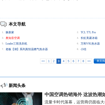
本文导航
焕新家
TCL T7L Pro
1.
2.
奥知音空调
长虹美菱冰箱
3.
4.
Leader三筒洗衣机
万和V9L热水器
5.
6.
老板【湖】系列真恒温燃气热水器
小结
7.
8.
单页阅
<<
1
2
3
4
5
6
7
8
>>
新闻头条
中国空调热销海外 这波热潮
流量卡时代落幕，运营商仍面临大