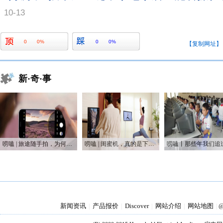
10-13
0
0%
0
0%
【复制网址】
新·奇·事
唠嗑 | 旅途随手拍，为何手机是普通人最好的摄影利器
唠嗑 | 闺蜜机，真的是下一个爆款吗？
新闻资讯
产品报价
Discover
网站介绍
网站地图
|
|
|
|
|
@