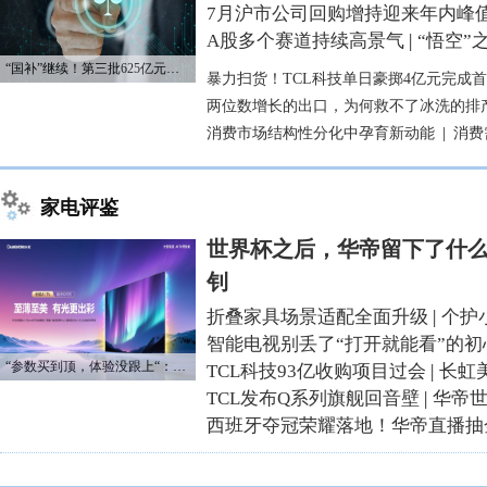
7月沪市公司回购增持迎来年内峰
A股多个赛道持续高景气
|
“悟空”
“国补”继续！第三批625亿元资金已下达
暴力扫货！TCL科技单日豪掷4亿元完成
两位数增长的出口，为何救不了冰洗的排
消费市场结构性分化中孕育新动能
|
消费
家电评鉴
世界杯之后，华帝留下了什么
钊
折叠家具场景适配全面升级
|
个护
智能电视别丢了“打开就能看”的初
“参数买到顶，体验没跟上“：长虹追光Q70S给高端电视打了个样
TCL科技93亿收购项目过会
|
长虹
TCL发布Q系列旗舰回音壁
|
华帝
西班牙夺冠荣耀落地！华帝直播抽