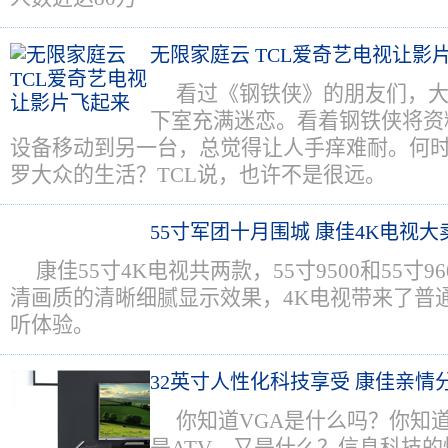
无限家庭云 TCL爱奇艺电视让影
看过《钢铁侠》的朋友们，
下室充满迷恋。看着钢铁侠将资
设备移动到另一台，总觉得让人手痒难耐。何
罗大众的生活？TCL说，也许不是很远。
55寸军团十月围城 康佳4K电视大
康佳55寸4K电视共两款，55寸9500和55寸9
清画质的清晰细腻显示效果，4K电视带来了普
听体验。
32英寸人性化科技享受 康佳亲情
你知道VGA是什么吗？你知道