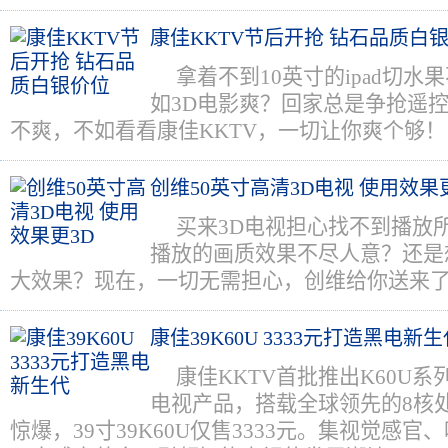
康佳KKTV节后开抢 钻石品质白
拿着不到10英寸的ipad切水
如3D电影爽？回家总是争抢遥
不爽，不如看看康佳KKTV，一切让你爽个够！
创维50英寸高清3D电视 使用效果
买来3D电视担心找不到播放
播放的画质效果不尽人意？还是想
大效果？现在，一切无需担心，创维给你送来了
康佳39K60U 3333元打造黑电新
康佳KKTV首批推出K60U系
电视产品，搭载全球领先的8核
惊爆，39寸39K60U仅售3333元。集视觉感