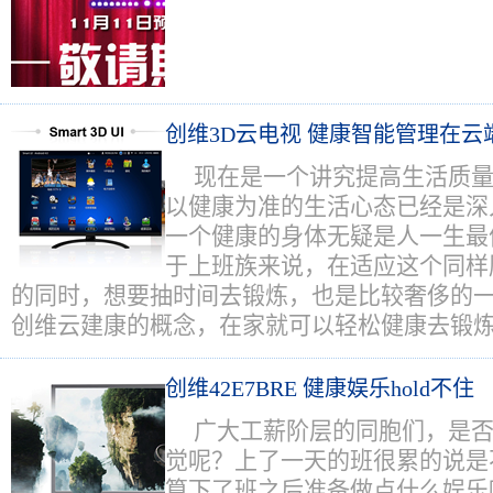
创维3D云电视 健康智能管理在云
现在是一个讲究提高生活质
以健康为准的生活心态已经是深
一个健康的身体无疑是人一生最
于上班族来说，在适应这个同样
的同时，想要抽时间去锻炼，也是比较奢侈的
创维云建康的概念，在家就可以轻松健康去锻
创维42E7BRE 健康娱乐hold不住
广大工薪阶层的同胞们，是
觉呢？上了一天的班很累的说是
算下了班之后准备做点什么娱乐