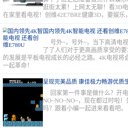
逛街太累！上网太无聊！看3D
在家里看电视！创维42E7BRE健康3D，要娱
国内领先4K智能电视 还看创维E78
号外~，号外~，当下高清电
了了人们对于更高画质享受的要求
的发展是平板电视成长的必经之路。4K电视将
一起革命！
呈现完美品质 康佳极力畅游优质
回家第一件事是做什么？开电
NO~NO~NO~，现在都过时啦
吗？跟着小编一起进来看看吧。