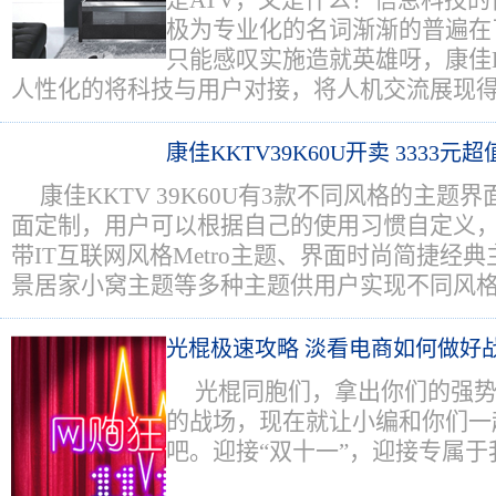
是ATV，又是什么？信息科技
极为专业化的名词渐渐的普遍在
只能感叹实施造就英雄呀，康佳LED
人性化的将科技与用户对接，将人机交流展现
康佳KKTV39K60U开卖 3333元
康佳KKTV 39K60U有3款不同风格的主题
面定制，用户可以根据自己的使用习惯自定义
带IT互联网风格Metro主题、界面时尚简捷经
景居家小窝主题等多种主题供用户实现不同风
光棍极速攻略 淡看电商如何做好
光棍同胞们，拿出你们的强
的战场，现在就让小编和你们一
吧。迎接“双十一”，迎接专属