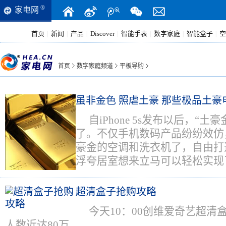
®
家电网
首页
新闻
产品
Discover
智能手表
数字家庭
智能盒子
空
|
|
|
|
|
|
|
首页
数字家庭频道
平板导购
虽非金色 照虐土豪 那些极品土豪
自iPhone 5s发布以后，“
了。不仅手机数码产品纷纷效仿
豪金的空调和洗衣机了，自由打
浮夸居室想来立马可以轻松实现
超清盒子抢购攻略
今天10：00创维爱奇艺超清
人数近达80万