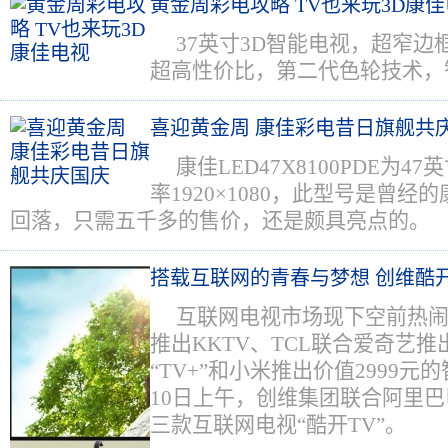
黄金周彩电攻略 TV也来玩3D康
37英寸3D智能电视，超窄边框
超高性价比，第二代色轮技术，
喜迎黄金周 康佳彩电昔日旗舰共
康佳LED47X8100PDE为
率1920×1080，此型号是曾
回落，只需五千多的售价，还是颇具亮点的。
搭载互联网的青春与梦想 创维酷
互联网电视市场现下空前热闹
推出KKTV、TCL联合爱奇艺推
“TV+”和小米推出价值2999元
10日上午，创维集团联合阿里
三款互联网电视“酷开TV”。