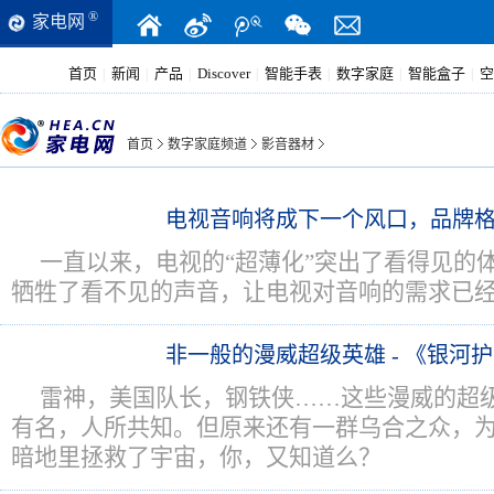
®
家电网
首页
新闻
产品
Discover
智能手表
数字家庭
智能盒子
空
|
|
|
|
|
|
|
首页
数字家庭频道
影音器材
电视音响将成下一个风口，品牌
一直以来，电视的“超薄化”突出了看得见的
牺牲了看不见的声音，让电视对音响的需求已
非一般的漫威超级英雄 - 《银河
雷神，美国队长，钢铁侠……这些漫威的超
有名，人所共知。但原来还有一群乌合之众，
暗地里拯救了宇宙，你，又知道么？